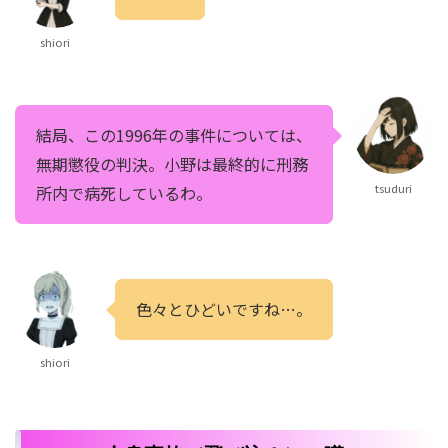
shiori
結局、この1996年の事件については、
無期懲役の判決。小野は最終的に刑務
tsuduri
所内で病死しているわ。
色々とひどいですね…。
shiori