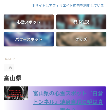
本サイトはアフィリエイト広告を利用しています。
心霊スポット
都市伝説
パワースポット
グッズ
HOME
>
広告
富山県
富山県の心霊スポット『白倉
トンネル』焼身自殺の噂は真