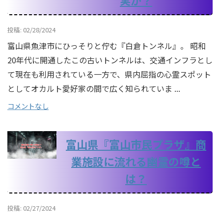
実か？
投稿: 02/28/2024
富山県魚津市にひっそりと佇む『白倉トンネル』。 昭和
20年代に開通したこの古いトンネルは、交通インフラとし
て現在も利用されている一方で、県内屈指の心霊スポット
としてオカルト愛好家の間で広く知られていま ...
コメントなし
富山県『富山市民プラザ』商
業施設に流れる幽霊の噂と
は？
投稿: 02/27/2024