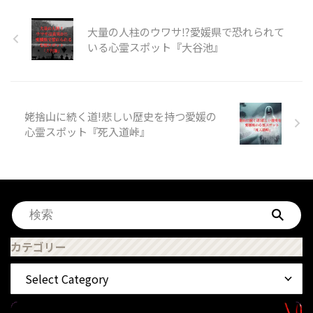
大量の人柱のウワサ⁉愛媛県で恐れられて
いる心霊スポット『大谷池』
姥捨山に続く道!悲しい歴史を持つ愛媛の
心霊スポット『死入道峠』
カテゴリー