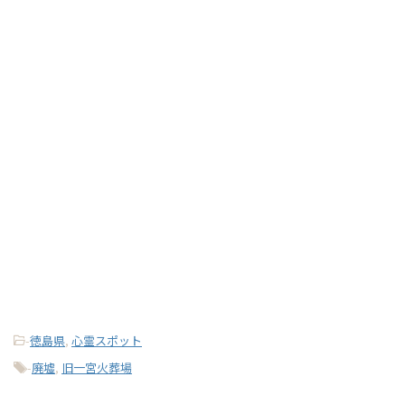
-
徳島県
,
心霊スポット
-
廃墟
,
旧一宮火葬場