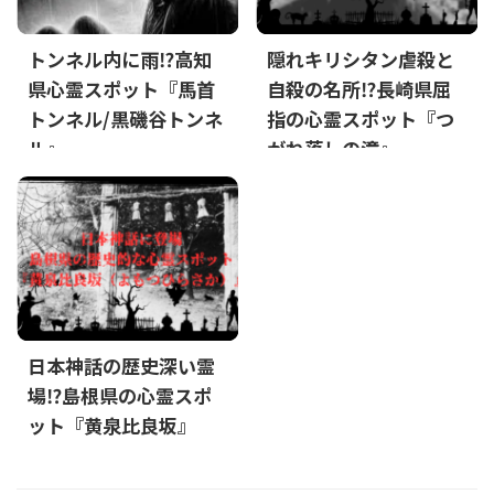
トンネル内に雨⁉高知
隠れキリシタン虐殺と
県心霊スポット『馬首
自殺の名所⁉長崎県屈
トンネル/黒磯谷トンネ
指の心霊スポット『つ
ル』
がね落しの滝』
日本神話の歴史深い霊
場⁉島根県の心霊スポ
ット『黄泉比良坂』