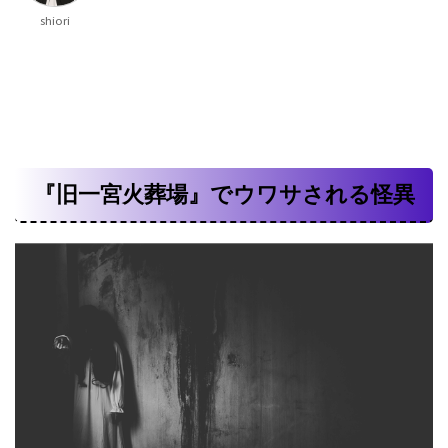
shiori
『旧一宮火葬場』でウワサされる怪異