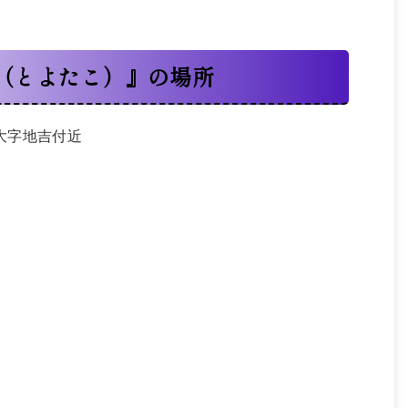
（とよたこ）』の場所
町大字地吉付近