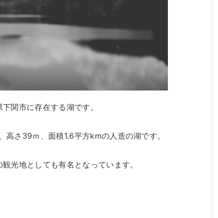
県下関市に存在する湖です。
、高さ39ｍ、面積1.6平方kmの人造の湖です。
の観光地としても有名となっています。