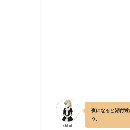
夜になると湖付近
う。
shiori