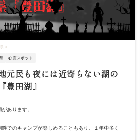
県
>
県
心霊スポット
地元民も夜には近寄らない湖の
『豊田湖』
湖があります。
湖畔でのキャンプが楽しめることもあり、１年中多く
。