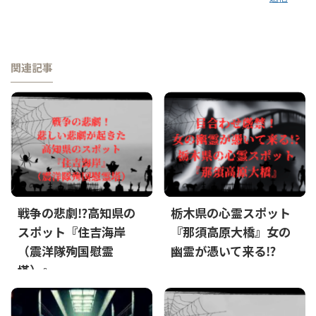
関連記事
戦争の悲劇⁉高知県の
栃木県の心霊スポット
スポット『住吉海岸
『那須高原大橋』女の
（震洋隊殉国慰霊
幽霊が憑いて来る⁉
塔）』