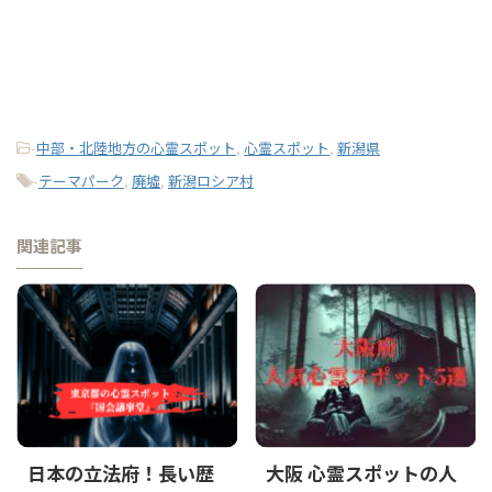
-
中部・北陸地方の心霊スポット
,
心霊スポット
,
新潟県
-
テーマパーク
,
廃墟
,
新潟ロシア村
関連記事
日本の立法府！長い歴
大阪 心霊スポットの人