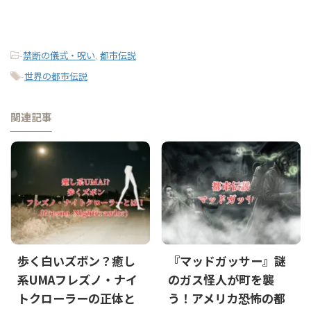
-
禁断の儀式・呪い
,
都市伝説
-
世界の都市伝説
関連記事
歩く白いズボン？癒し
『マッドガッサー』謎
系UMAフレズノ・ナイ
のガス怪人が町を襲
トクローラーの正体と
う！アメリカ恐怖の都