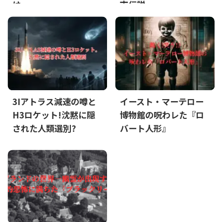
は
市伝説
3Iアトラス減速の噂と
イースト・マーテロー
H3ロケット!沈黙に隠
博物館の呪わレた『ロ
された人類選別?
バート人形』