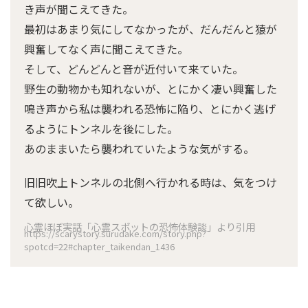
き声が聞こえてきた。
最初はあまり気にしてなかったが、だんだんと猿が
興奮してなく声に聞こえてきた。
そして、どんどんと音が近付いて来ていた。
野生の動物かも知れないが、とにかく凄い興奮した
鳴き声から私は襲われる恐怖に陥り、とにかく逃げ
るようにトンネルを後にした。
あのままいたら襲われていたような気がする。
旧旧吹上トンネルの北側へ行かれる時は、気をつけ
て欲しい。
心霊ほぼ実話「心霊スポットの恐怖体験談」より引用
https://scarystory.surudake.com/story.php?
spotcd=22#chapter_taikendan_1436