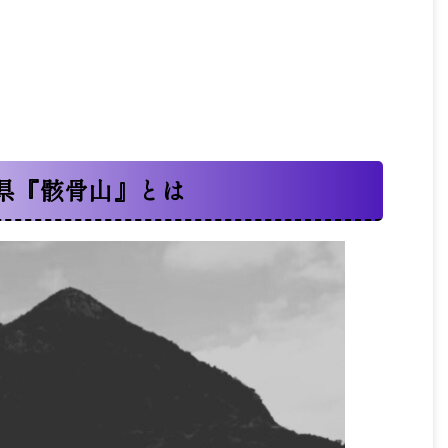
県『骸骨山』とは