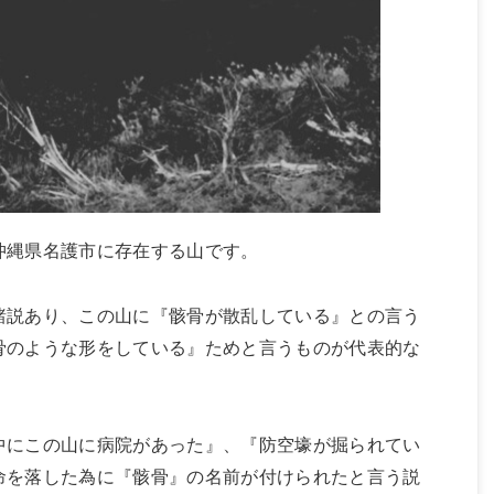
沖縄県名護市に存在する山です。
諸説あり、この山に『骸骨が散乱している』との言う
骨のような形をしている』ためと言うものが代表的な
中にこの山に病院があった』、『防空壕が掘られてい
命を落した為に『骸骨』の名前が付けられたと言う説