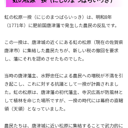
虹の松原一揆（にじのまつばらいっき）は、明和8年
（1771年）に肥前国唐津藩で発生した農民の反乱です。
この一揆は、唐津城の近くにある虹の松原（現在の佐賀県
唐津市）に集結した農民たちが、新しい税の撤回を要求
し、藩にそれを認めさせたものでした。
当時の唐津藩主、水野忠任による農民への増税が不満を引
き起こし、これに対する抗議として一揆が計画されまし
た。虹の松原は、唐津藩の初代藩主、寺沢広高が防風林と
して植林を命じた場所ですが、一揆の時代には幕府の直轄
領（天領）となっていました。
農民たちは、唐津城に近い松原に集結することで武力的に