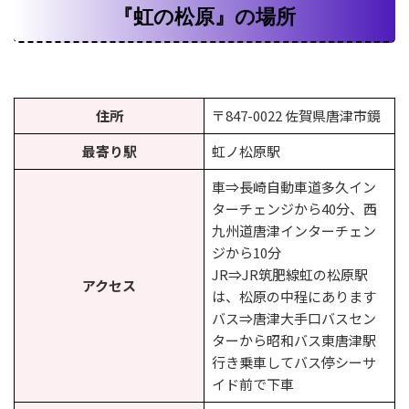
『虹の松原』の場所
住所
〒847-0022 佐賀県唐津市鏡
最寄り駅
虹ノ松原駅
車⇒長崎自動車道多久イン
ターチェンジから40分、西
九州道唐津インターチェン
ジから10分
JR⇒JR筑肥線虹の松原駅
アクセス
は、松原の中程にあります
バス⇒唐津大手口バスセン
ターから昭和バス東唐津駅
行き乗車してバス停シーサ
イド前で下車