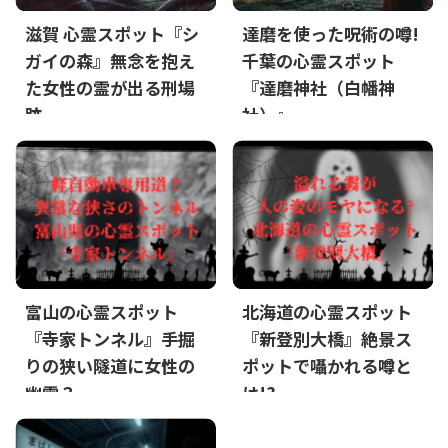
滋賀 心霊スポット『シ
達磨を使った呪術の噂!
ガイの森』無念を抱え
千葉の心霊スポット
た女性の霊が出る刑場
『達磨神社（白幡神
跡
社）』
富山の心霊スポット
北海道の心霊スポット
『寺家トンネル』手掘
『新登別大橋』絶景ス
りの狭い隧道に女性の
ポットで囁かれる噂と
幽霊？
は!?