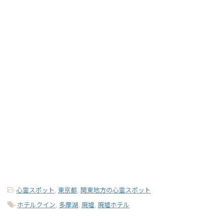
-
心霊スポット
,
東京都
,
関東地方の心霊スポット
-
ホテルクイン
,
多摩湖
,
廃墟
,
廃墟ホテル