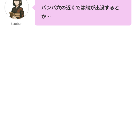
バンバ穴の近くでは熊が出没すると
か
…
tsuduri