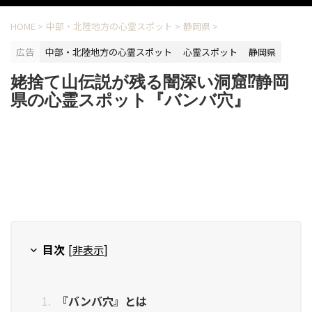
HOME
>
中部・北陸地方の心霊スポット
>
静岡県
>
広告
中部・北陸地方の心霊スポット
心霊スポット
静岡県
姥捨て山伝説が残る闇深い洞窟⁉静岡
県の心霊スポット『バンバ穴』
目次
[
非表示
]
『バンバ穴』とは