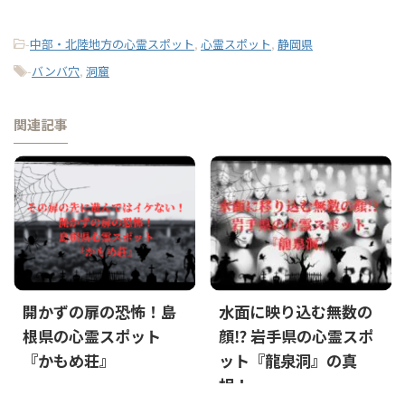
-
中部・北陸地方の心霊スポット
,
心霊スポット
,
静岡県
-
バンバ穴
,
洞窟
関連記事
開かずの扉の恐怖！島
水面に映り込む無数の
根県の心霊スポット
顔⁉ 岩手県の心霊スポ
『かもめ荘』
ット『龍泉洞』の真
相！