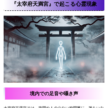
『太宰府天満宮』で起こる心霊現象
境内での足音や囁き声
太宰府天満宮では、夜間や人の少ない時間帯に、誰もいな