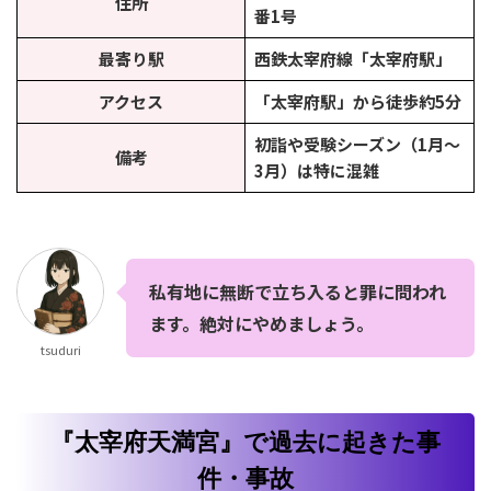
住所
番1号
最寄り駅
西鉄太宰府線「太宰府駅」
アクセス
「太宰府駅」から徒歩約5分
初詣や受験シーズン（1月〜
備考
3月）は特に混雑
私有地に無断で立ち入ると罪に問われ
ます。絶対にやめましょう。
tsuduri
『太宰府天満宮』で過去に起きた事
件・事故