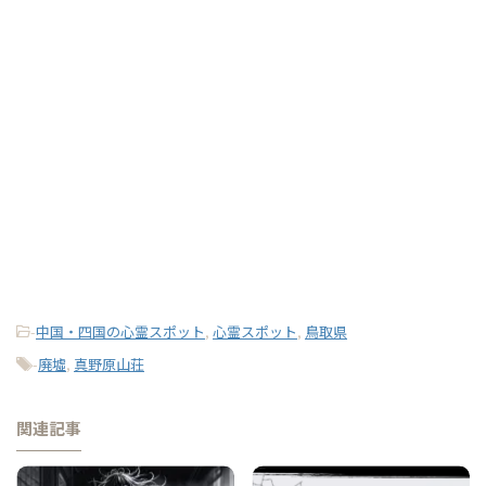
-
中国・四国の心霊スポット
,
心霊スポット
,
鳥取県
-
廃墟
,
真野原山荘
関連記事