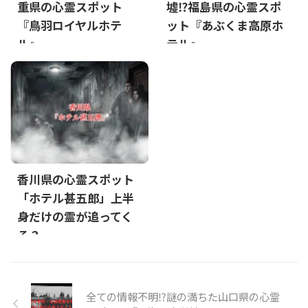
重県の心霊スポット
墟⁉福島県の心霊スポ
『鳥羽ロイヤルホテ
ット『あぶくま高原ホ
ル』
テル』
香川県の心霊スポット
「ホテル甚五郎」上半
身だけの霊が追ってく
る？
全ての情報不明⁉謎の満ちた山口県の心霊