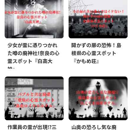
少女が霊に憑りつかれ
開かずの扉の恐怖！島
た噂の廃神社!奈良の心
根県の心霊スポット
霊スポット『白高大
『かもめ荘』
神』
作業員の霊が出現⁉三
山奥の恐ろし気な廃