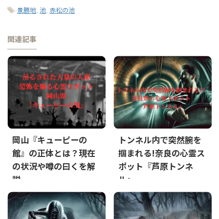
-
景勝地
,
池
,
赤松の池
関連記事
岡山『キューピーの
トンネル内で突然腕を
館』の正体とは？現在
掴まれる!奈良の心霊ス
の状況や噂の曰くを解
ポット『芦原トンネ
説
ル』