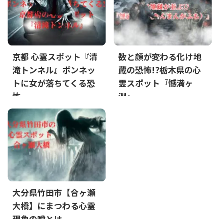
京都 心霊スポット『清
数と顔が変わる化け地
滝トンネル』ボンネッ
蔵の恐怖!?栃木県の心
トに女が落ちてくる恐
霊スポット『憾満ヶ
怖
淵』
大分県竹田市【合ヶ瀬
大橋】にまつわる心霊
現象の噂とは