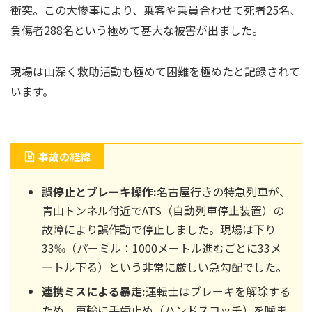
衝突。この大惨事により、乗客や乗員合わせて死者25名、
負傷者288名という極めて甚大な被害が出ました。
現場は山深く救助活動も極めて困難を極めたと記録されて
います。
事故の経緯
誤停止とブレーキ操作:
名古屋行きの特急列車が、
青山トンネル付近でATS（自動列車停止装置）の
故障により誤作動で停止しました。現場は下り
33‰（パーミル：1000メートル進むごとに33メ
ートル下る）という非常に厳しい急勾配でした。
連携ミスによる暴走:
運転士はブレーキを解除する
ため、車輪に手歯止め（ハンドスコッチ）を噛ま