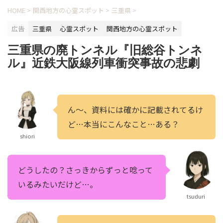
HOME
>
関西地方の心霊スポット
>
三重県
>
広告
三重県
心霊スポット
関西地方の心霊スポット
三重県の廃トンネル『旧総谷トンネ
ル』近鉄大阪線列車衝突事故の悲劇
ん～、資料には確かに記載されてるけ
ど…本当にこんなこと…ある？
shiori
どうしたの？さっきからずっと唸って
いるみたいだけど…。
tsuduri