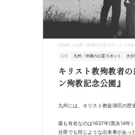
HOME
>
九州・沖縄の心霊スポット
>
大分
広告
九州・沖縄の心霊スポット
大分
キリスト教殉教者の
ン殉教記念公園』
九州には、キリスト教徒弾圧の歴
最も有名なのは1637年(寛永1
分県でも同じような出来事があっ