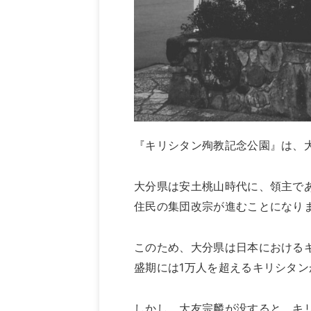
『キリシタン殉教記念公園』は、
大分県は安土桃山時代に、領主で
住民の集団改宗が進むことになり
このため、大分県は日本における
盛期には1万人を超えるキリシタ
しかし、大友宗麟が没すると、キ