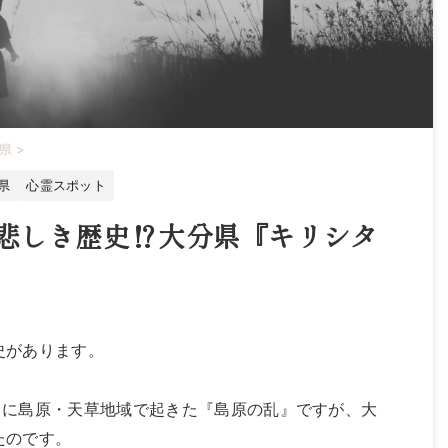
県
>
県
心霊スポット
悲しき歴史⁉大分県『キリシタ
史があります。
4年）に島原・天草地域で起きた『島原の乱』ですが、大
たのです。