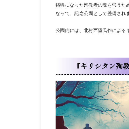
犠牲になった殉教者の魂を弔うため
なって、記念公園として整備され
公園内には、北村西望氏作による
『キリシタン殉