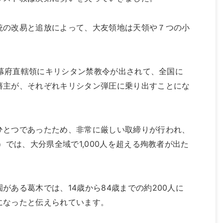
統の改易と追放によって、大友領地は天領や７つの小
）に幕府直轄領にキリシタン禁教令が出されて、全国に
藩主が、それぞれキリシタン弾圧に乗り出すことにな
ひとつであったため、非常に厳しい取締りが行われ、
）では、大分県全域で1,000人を超える殉教者が出た
がある葛木では、14歳から84歳までの約200人に
になったと伝えられています。