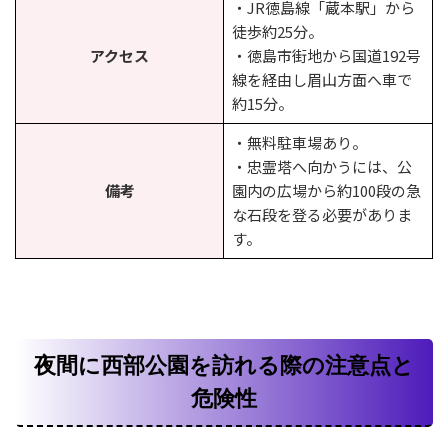
・JR徳島線「蔵本駅」から
徒歩約25分。
アクセス
・徳島市街地から国道192号
線を経由し眉山方面へ車で
約15分。
・無料駐車場あり。
・忠霊塔へ向かうには、公
備考
園内の広場から約100段の急
な石段を登る必要がありま
す。
夜間に西部公園を訪れる際の注意点と
危険性