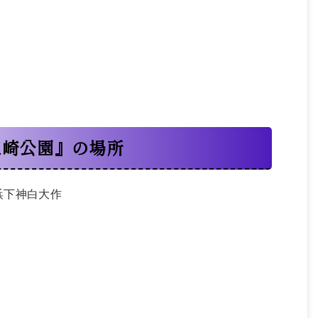
三崎公園』の場所
名浜下神白大作