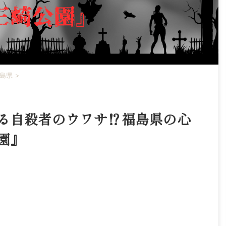
島県
>
る自殺者のウワサ⁉福島県の心
園』