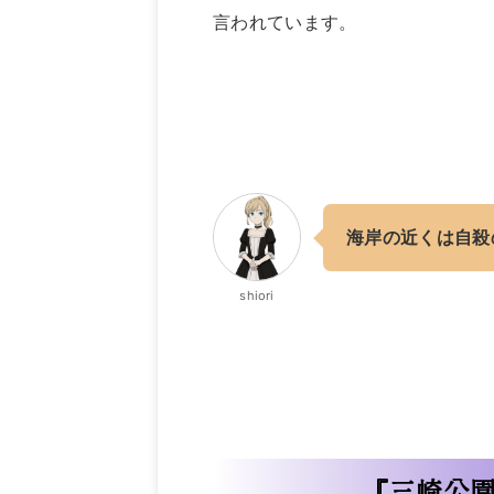
言われています。
海岸の近くは自殺
shiori
『三崎公